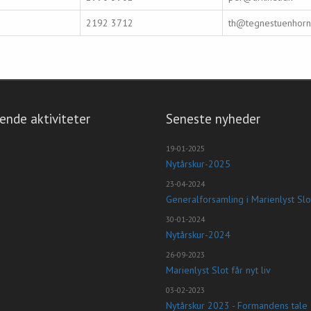
2192 3712
th@tegnestuenhorn
nde aktiviteter
Seneste nyheder
19-01-2025
Nytårskur-2025
23-04-2024
30-01-2024
Nytårskur-2024
26-09-2023
Marienlyst Slot får nyt liv
03-02-2023
Nytårskur 2023 - Formandens tale