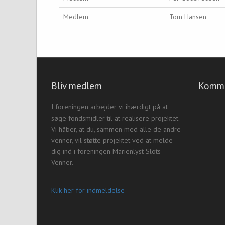
Medlem
Tom Hansen
Bliv medlem
Komme
I foreningen arbejder vi ihærdigt på at
søge fondsmidler til at realisere projektet.
Vi håber, at du, sammen med alle de andre
venner, vil støtte projektet ved at melde
dig ind i foreningen Marienlyst Slots
Venner.
Klik her for indmeldelse