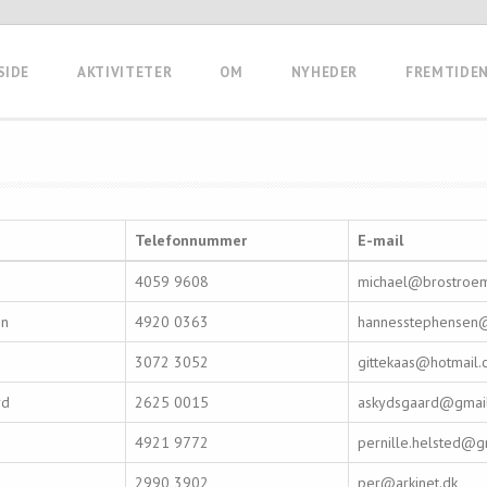
SIDE
AKTIVITETER
OM
NYHEDER
FREMTIDE
Telefonnummer
E-mail
4059 9608
michael@brostroem
en
4920 0363
hannesstephensen@
3072 3052
gittekaas@hotmail
rd
2625 0015
askydsgaard@gmai
4921 9772
pernille.helsted@g
2990 3902
per@arkinet.dk