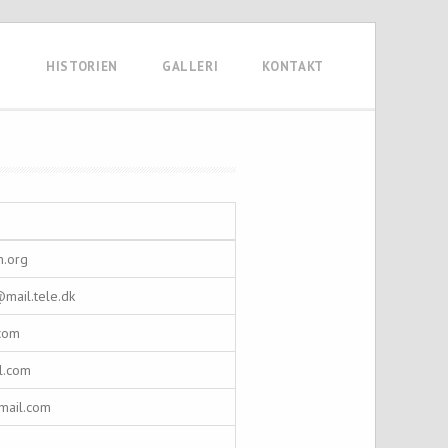
N
HISTORIEN
GALLERI
KONTAKT
.org
mail.tele.dk
.com
l.com
mail.com