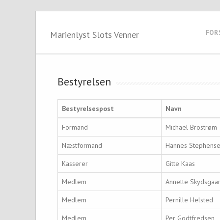
FOR
Marienlyst Slots Venner
Bestyrelsen
Bestyrelsespost
Navn
Formand
Michael Brostrøm
Næstformand
Hannes Stephens
Kasserer
Gitte Kaas
Medlem
Annette Skydsgaa
Medlem
Pernille Helsted
Medlem
Per Godtfredsen