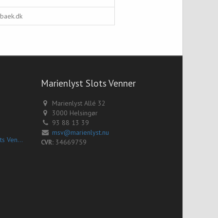
baek.dk
Marienlyst Slots Venner
Marienlyst Allé 32
3000 Helsingør
93 88 13 39
msv@marienlyst.nu
Generalforsamling i Marienlyst Slots Venner
CVR:
34669759